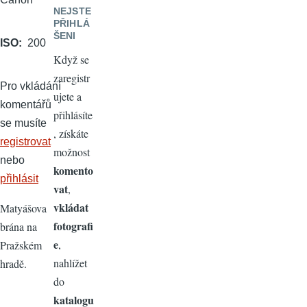
NEJSTE
PŘIHLÁ
ŠENI
ISO
200
Když se
zaregistr
Pro vkládání
ujete a
komentářů
přihlásíte
se musíte
, získáte
registrovat
možnost
nebo
komento
přihlásit
vat
,
vkládat
Matyášova
fotografi
brána na
e
,
Pražském
nahlížet
hradě.
do
katalogu