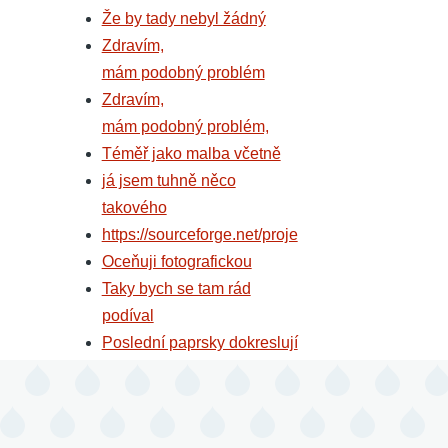
Že by tady nebyl žádný
Zdravím,
mám podobný problém
Zdravím,
mám podobný problém,
Téměř jako malba včetně
já jsem tuhně něco
takového
https://sourceforge.net/proje
Oceňuji fotografickou
Taky bych se tam rád
podíval
Poslední paprsky dokreslují