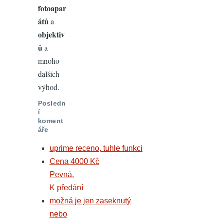
fotoapar
átů
a
objektiv
ů
a
mnoho
dalších
výhod.
Posledn
í
koment
áře
uprime receno, tuhle funkci
Cena 4000 Kč
Pevná.
K předání
možná je jen zaseknutý
nebo