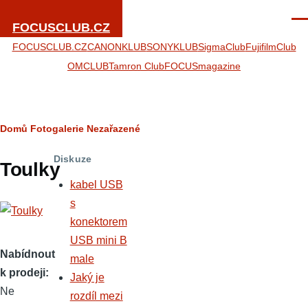
Přejít k hlavnímu obsahu
Men
FOCUSCLUB.CZ
FOCUSCLUB.CZ
CANONKLUB
SONYKLUB
SigmaClub
FujifilmClub
OMCLUB
Tamron Club
FOCUSmagazine
Drobečková
Domů
Fotogalerie
Nezařazené
navigace
Diskuze
Toulky
kabel USB
s
konektorem
USB mini B
Nabídnout
male
k prodeji
Jaký je
Ne
rozdíl mezi