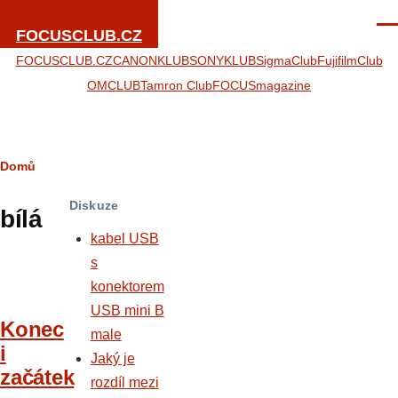
Přejít k hlavnímu obsahu
Men
FOCUSCLUB.CZ
FOCUSCLUB.CZ
CANONKLUB
SONYKLUB
SigmaClub
FujifilmClub
OMCLUB
Tamron Club
FOCUSmagazine
Drobečková
Domů
navigace
Diskuze
bílá
kabel USB
s
konektorem
USB mini B
Konec
male
i
Jaký je
začátek
rozdíl mezi