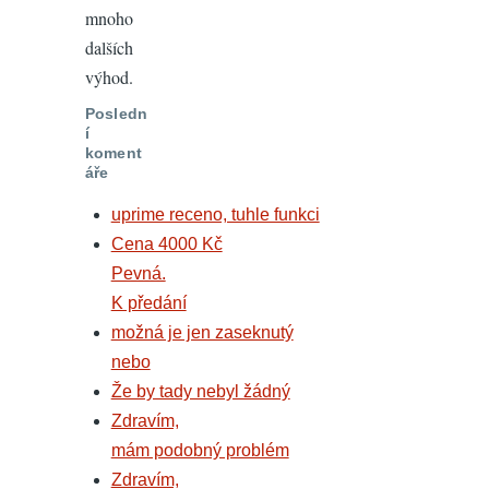
mnoho
dalších
výhod.
Posledn
í
koment
áře
uprime receno, tuhle funkci
Cena 4000 Kč
Pevná.
K předání
možná je jen zaseknutý
nebo
Že by tady nebyl žádný
Zdravím,
mám podobný problém
Zdravím,