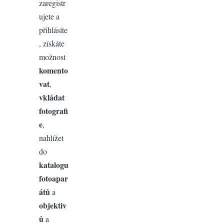
zaregistr
ujete a
přihlásíte
, získáte
možnost
komento
vat
,
vkládat
fotografi
e
,
nahlížet
do
katalogu
fotoapar
átů
a
objektiv
ů
a