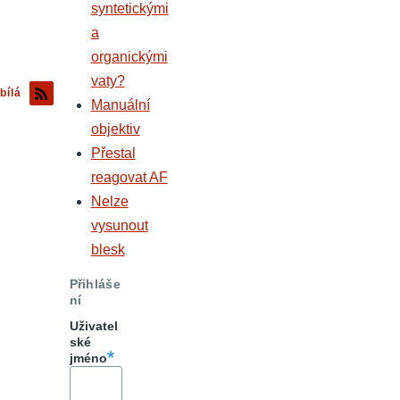
syntetickými
a
organickými
vaty?
bílá
Manuální
objektiv
Přestal
reagovat AF
Nelze
vysunout
blesk
Přihláše
ní
Uživatel
ské
jméno