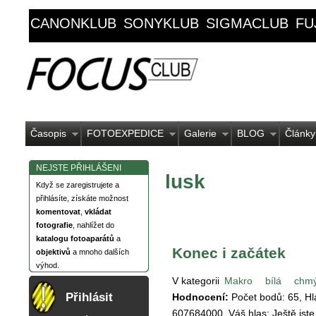
CANONKLUB
SONYKLUB
SIGMACLUB
FU
Časopis
FOTOEXPEDICE
Galerie
BLOG
Články
NEJSTE PŘIHLÁŠENI
lusk
Když se zaregistrujete a
přihlásíte, získáte možnost
komentovat
,
vkládat
fotografie
, nahlížet do
katalogu fotoaparátů
a
Konec i začátek
objektivů
a mnoho dalších
výhod.
V kategorii
Makro
bílá
chmý
Přihlásit
Hodnocení:
Počet bodů:
65
, H
607684000
, Váš hlas:
Ještě jste