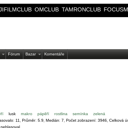
JIFILMCLUB
OMCLUB
TAMRONCLUB
FOCUSM
Fórum
Bazar
Komentáře
ří
lusk
makro
pápěří
rostlina
semínka
zelená
lasovalo:
11
, Průměr:
5.9
, Medián:
7
, Počet zobrazení:
3946
, Celková ú
 nehlasoval.