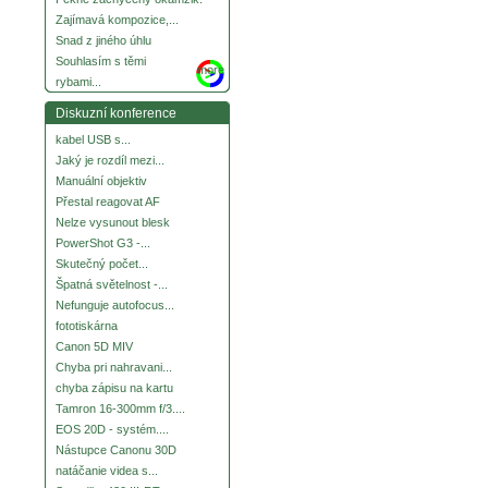
Zajímavá kompozice,...
Snad z jiného úhlu
Souhlasím s těmi
more
rybami...
Diskuzní konference
kabel USB s...
Jaký je rozdíl mezi...
Manuální objektiv
Přestal reagovat AF
Nelze vysunout blesk
PowerShot G3 -...
Skutečný počet...
Špatná světelnost -...
Nefunguje autofocus...
fototiskárna
Canon 5D MIV
Chyba pri nahravani...
chyba zápisu na kartu
Tamron 16-300mm f/3....
EOS 20D - systém....
Nástupce Canonu 30D
natáčanie videa s...