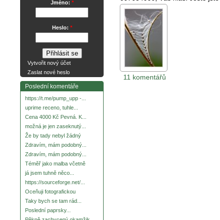
Jméno:
*
Heslo:
*
Vytvořit nový účet
Zaslat nové heslo
11 komentářů
Poslední komentáře
https://t.me/pump_upp -...
uprime receno, tuhle...
Cena 4000 Kč Pevná. K...
možná je jen zaseknutý...
Že by tady nebyl žádný
Zdravím, mám podobný...
Zdravím, mám podobný...
Téměř jako malba včetně
já jsem tuhně něco...
https://sourceforge.net/...
Oceňuji fotografickou
Taky bych se tam rád...
Poslední paprsky...
Pěkně zachycený okamžik.