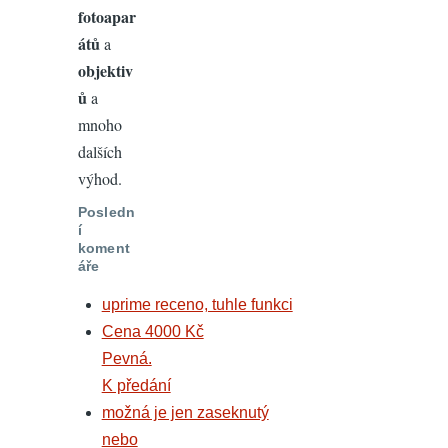
fotoapar
átů
a
objektiv
ů
a
mnoho
dalších
výhod.
Posledn
í
koment
áře
uprime receno, tuhle funkci
Cena 4000 Kč
Pevná.
K předání
možná je jen zaseknutý
nebo