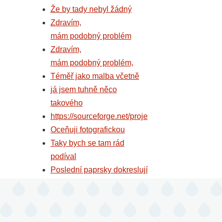
Že by tady nebyl žádný
Zdravím,
mám podobný problém
Zdravím,
mám podobný problém,
Téměř jako malba včetně
já jsem tuhně něco
takového
https://sourceforge.net/proje
Oceňuji fotografickou
Taky bych se tam rád
podíval
Poslední paprsky dokreslují