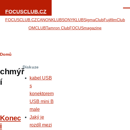
Přejít k hlavnímu obsahu
Men
FOCUSCLUB.CZ
FOCUSCLUB.CZ
CANONKLUB
SONYKLUB
SigmaClub
FujifilmClub
OMCLUB
Tamron Club
FOCUSmagazine
Drobečková
Domů
navigace
Diskuze
chmýř
kabel USB
í
s
konektorem
USB mini B
male
Konec
Jaký je
i
rozdíl mezi