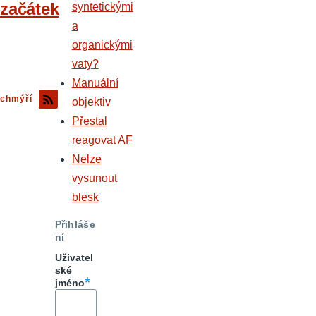
začátek
syntetickými
a
organickými
vaty?
Manuální
chmýří
objektiv
Přestal
reagovat AF
Nelze
vysunout
blesk
Přihláše
ní
Uživatel
ské
jméno