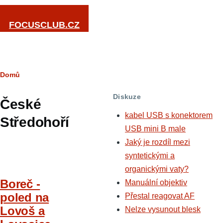
Přejít k hlavnímu obsahu
FOCUSCLUB.CZ
Drobečková
Domů
navigace
Diskuze
České
kabel USB s konektorem
Středohoří
USB mini B male
Jaký je rozdíl mezi
syntetickými a
organickými vaty?
Boreč -
Manuální objektiv
poled na
Přestal reagovat AF
Lovoš a
Nelze vysunout blesk