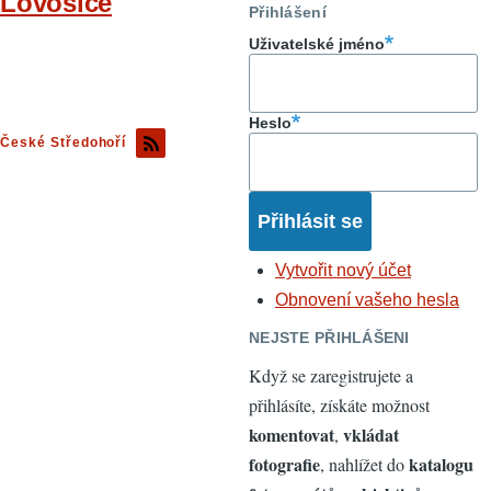
Lovosice
Přihlášení
Uživatelské jméno
Heslo
České Středohoří
Vytvořit nový účet
Obnovení vašeho hesla
NEJSTE PŘIHLÁŠENI
Když se zaregistrujete a
přihlásíte, získáte možnost
komentovat
vkládat
,
fotografie
katalogu
, nahlížet do