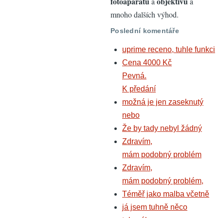
fotoaparátů
objektivů
a
a
mnoho dalších výhod.
Poslední komentáře
uprime receno, tuhle funkci
Cena 4000 Kč
Pevná.
K předání
možná je jen zaseknutý
nebo
Že by tady nebyl žádný
Zdravím,
mám podobný problém
Zdravím,
mám podobný problém,
Téměř jako malba včetně
já jsem tuhně něco