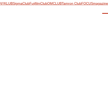
NYKLUB
SigmaClub
FujifilmClub
OMCLUB
Tamron Club
FOCUSmagazine
Men