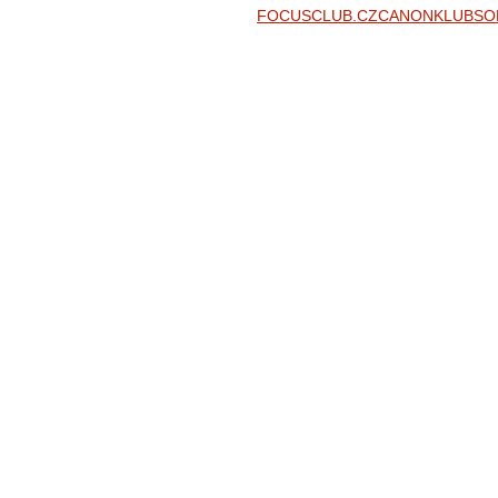
FOCUSCLUB.CZ
CANONKLUB
SO