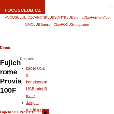
Přejít k hlavnímu obsahu
Men
FOCUSCLUB.CZ
FOCUSCLUB.CZ
CANONKLUB
SONYKLUB
SigmaClub
FujifilmClub
OMCLUB
Tamron Club
FOCUSmagazine
Drobečková
Domů
navigace
Diskuze
Fujich
kabel USB
rome
s
Provia
konektorem
100F
USB mini B
male
Jaký je
rozdíl mezi
Fujichrome Provia 100F