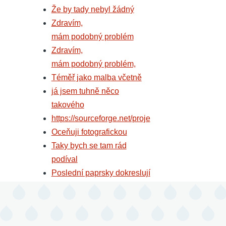
Že by tady nebyl žádný
Zdravím,
mám podobný problém
Zdravím,
mám podobný problém,
Téměř jako malba včetně
já jsem tuhně něco
takového
https://sourceforge.net/proje
Oceňuji fotografickou
Taky bych se tam rád
podíval
Poslední paprsky dokreslují