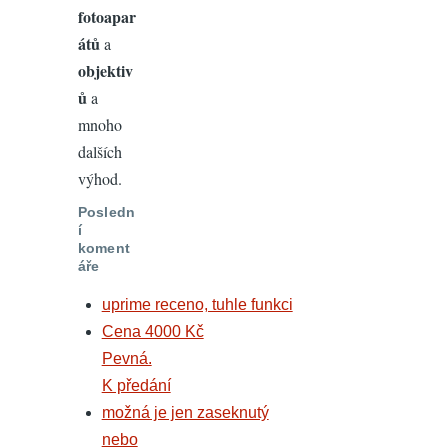
fotoapar
átů
a
objektiv
ů
a
mnoho
dalších
výhod.
Posledn
í
koment
áře
uprime receno, tuhle funkci
Cena 4000 Kč
Pevná.
K předání
možná je jen zaseknutý
nebo