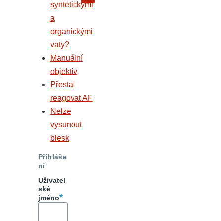
syntetickými
a
organickými
vaty?
Manuální
objektiv
Přestal
reagovat AF
Nelze
vysunout
blesk
Přihláše
ní
Uživatel
ské
jméno