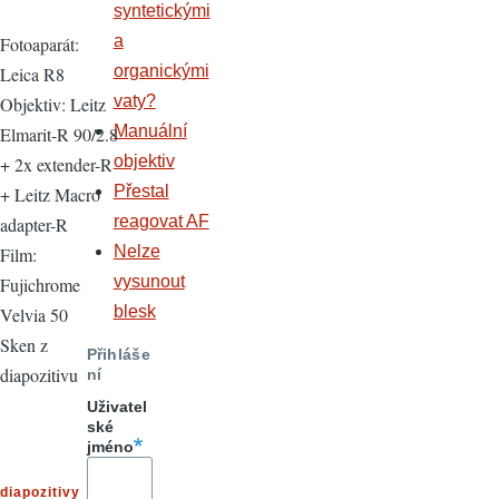
syntetickými
a
Fotoaparát:
organickými
Leica R8
vaty?
Objektiv: Leitz
Manuální
Elmarit-R 90/2.8
objektiv
+ 2x extender-R
Přestal
+ Leitz Macro
reagovat AF
adapter-R
Nelze
Film:
vysunout
Fujichrome
blesk
Velvia 50
Sken z
Přihláše
diapozitivu
ní
Uživatel
ské
jméno
diapozitivy