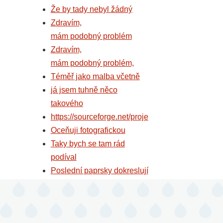
Že by tady nebyl žádný
Zdravím,
mám podobný problém
Zdravím,
mám podobný problém,
Téměř jako malba včetně
já jsem tuhně něco
takového
https://sourceforge.net/proje
Oceňuji fotografickou
Taky bych se tam rád
podíval
Poslední paprsky dokreslují