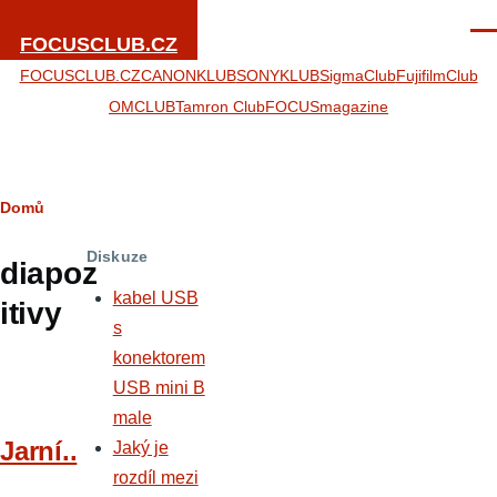
Přejít k hlavnímu obsahu
Men
FOCUSCLUB.CZ
FOCUSCLUB.CZ
CANONKLUB
SONYKLUB
SigmaClub
FujifilmClub
OMCLUB
Tamron Club
FOCUSmagazine
Drobečková
Domů
navigace
Diskuze
diapoz
kabel USB
itivy
s
konektorem
USB mini B
male
Jarní..
Jaký je
rozdíl mezi