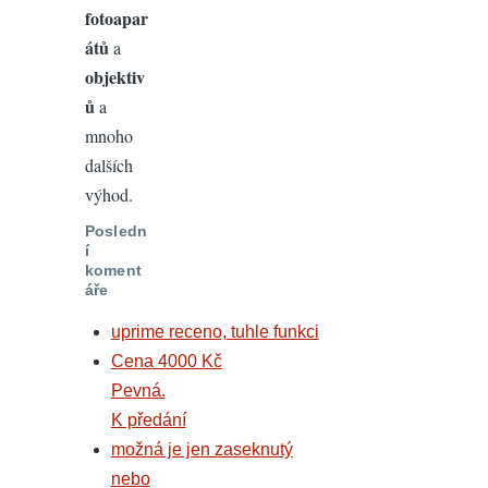
fotoapar
átů
a
objektiv
ů
a
mnoho
dalších
výhod.
Posledn
í
koment
áře
uprime receno, tuhle funkci
Cena 4000 Kč
Pevná.
K předání
možná je jen zaseknutý
nebo