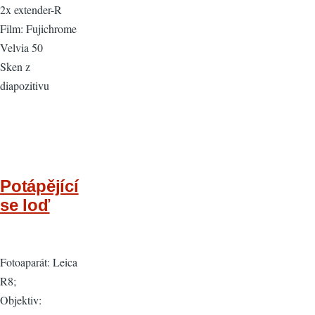
2x extender-R
Film: Fujichrome
Velvia 50
Sken z
diapozitivu
Potápějící
se loď
Fotoaparát: Leica
R8;
Objektiv: