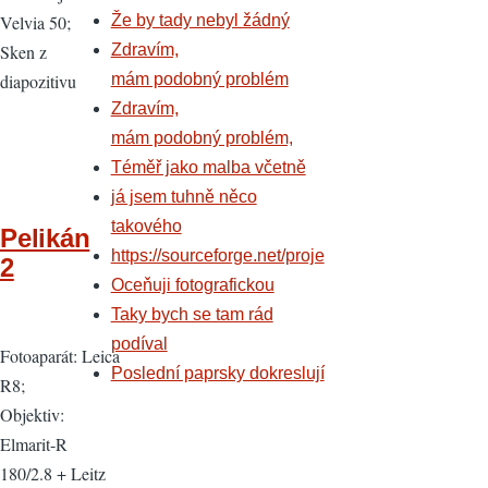
Velvia 50;
Že by tady nebyl žádný
Sken z
Zdravím,
diapozitivu
mám podobný problém
Zdravím,
mám podobný problém,
Téměř jako malba včetně
já jsem tuhně něco
takového
Pelikán
https://sourceforge.net/proje
2
Oceňuji fotografickou
Taky bych se tam rád
podíval
Fotoaparát: Leica
Poslední paprsky dokreslují
R8;
Objektiv:
Elmarit-R
180/2.8 + Leitz