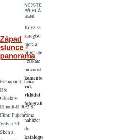
NEJSTE
PŘIHLÁ
ŠENI
Když se
zaregistr
Západ
ujete a
slunce -
přihlásíte
panorama
, získáte
možnost
komento
Fotoaparát: Leica
vat
,
R8;
vkládat
Objektiv:
fotografi
Elmarit-R 90/2.8;
e
,
Film: Fujichrome
nahlížet
Velvia 50;
do
Sken z
katalogu