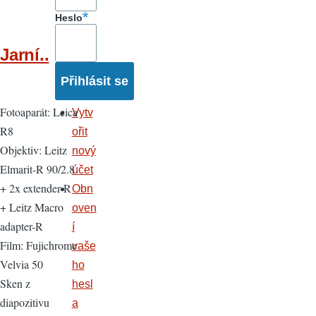
Heslo
Jarní..
Fotoaparát: Leica
Vytv
R8
ořit
Objektiv: Leitz
nový
Elmarit-R 90/2.8
účet
+ 2x extender-R
Obn
+ Leitz Macro
oven
adapter-R
í
Film: Fujichrome
vaše
Velvia 50
ho
Sken z
hesl
diapozitivu
a