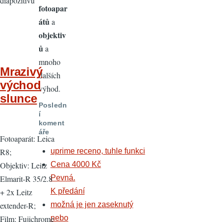
diapozitivu
fotoapar
átů
a
objektiv
ů
a
mnoho
Mrazivý
dalších
východ
výhod.
slunce
Posledn
í
koment
áře
Fotoaparát: Leica
R8;
uprime receno, tuhle funkci
Objektiv: Leitz
Cena 4000 Kč
Elmarit-R 35/2.8
Pevná.
+ 2x Leitz
K předání
extender-R;
možná je jen zaseknutý
Film: Fujichrome
nebo