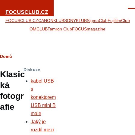
Přejít k hlavnímu obsahu
Men
FOCUSCLUB.CZ
FOCUSCLUB.CZ
CANONKLUB
SONYKLUB
SigmaClub
FujifilmClub
OMCLUB
Tamron Club
FOCUSmagazine
Drobečková
Domů
navigace
Diskuze
Klasic
kabel USB
ká
s
fotogr
konektorem
afie
USB mini B
male
Jaký je
rozdíl mezi