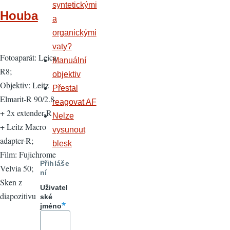
syntetickými
Houba
a
organickými
vaty?
Fotoaparát: Leica
Manuální
R8;
objektiv
Objektiv: Leitz
Přestal
Elmarit-R 90/2.8
reagovat AF
+ 2x extender-R
Nelze
+ Leitz Macro
vysunout
adapter-R;
blesk
Film: Fujichrome
Přihláše
Velvia 50;
ní
Sken z
Uživatel
diapozitivu
ské
jméno