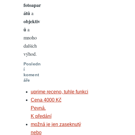
fotoapar
átů
a
objektiv
ů
a
mnoho
dalších
výhod.
Posledn
í
koment
áře
uprime receno, tuhle funkci
Cena 4000 Kč
Pevná.
K předání
možná je jen zaseknutý
nebo