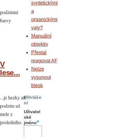
syntetickými
a
podzimní
organickými
barvy
vaty?
Manuální
objektiv
Přestal
reagovat AF
V
Nelze
lese...
vysunout
blesk
...je hezky ale
Přihláše
ní
podzim už
Uživatel
mele z
ské
posledního.
jméno