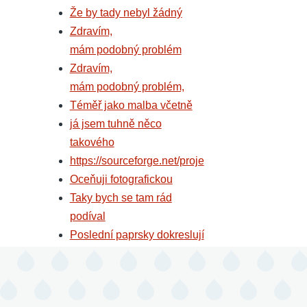
Že by tady nebyl žádný
Zdravím,
mám podobný problém
Zdravím,
mám podobný problém,
Téměř jako malba včetně
já jsem tuhně něco
takového
https://sourceforge.net/proje
Oceňuji fotografickou
Taky bych se tam rád
podíval
Poslední paprsky dokreslují