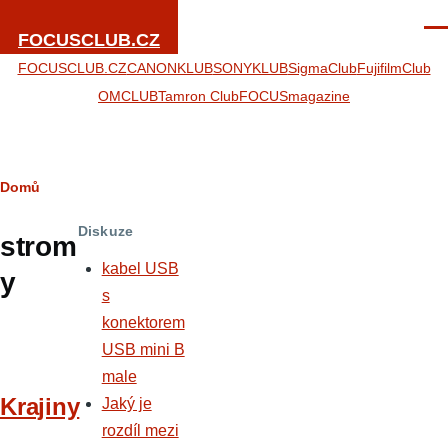
Přejít k hlavnímu obsahu
Men
FOCUSCLUB.CZ
FOCUSCLUB.CZ
CANONKLUB
SONYKLUB
SigmaClub
FujifilmClub
OMCLUB
Tamron Club
FOCUSmagazine
Drobečková
Domů
navigace
Diskuze
strom
kabel USB
y
s
konektorem
USB mini B
male
Krajiny
Jaký je
rozdíl mezi