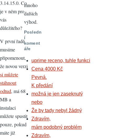
3.14.15.0. Co
mnoho
je v něm pro
dalších
vás
výhod.
důležitého?
Posledn
í
V první řadě
koment
musíme
áře
připomenout,
uprime receno, tuhle funkci
že novou verzi
Cena 4000 Kč
si můžete
Pevná.
stáhnout
K předání
odtud
, má 68
možná je jen zaseknutý
MB a
nebo
instalaci
Že by tady nebyl žádný
můžete spustit
Zdravím,
pouze, pokud
mám podobný problém
máte již
Zdravím,