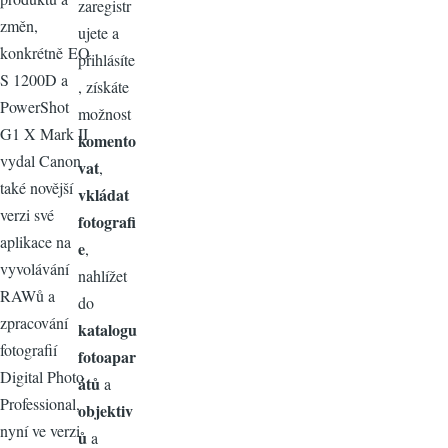
zaregistr
změn,
ujete a
konkrétně EO
přihlásíte
S 1200D a
, získáte
PowerShot
možnost
G1 X Mark II
komento
vydal Canon
vat
,
také novější
vkládat
verzi své
fotografi
aplikace na
e
,
vyvolávání
nahlížet
RAWů a
do
zpracování
katalogu
fotografií
fotoapar
Digital Photo
átů
a
Professional,
objektiv
nyní ve verzi
ů
a