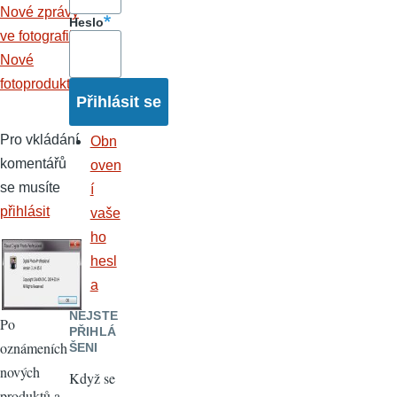
Nové zprávy
Heslo
ve fotografii
Nové
fotoprodukty
Pro vkládání
Obn
komentářů
oven
se musíte
í
přihlásit
vaše
ho
hesl
a
NEJSTE
Po
PŘIHLÁ
oznámeních
ŠENI
nových
Když se
produktů a