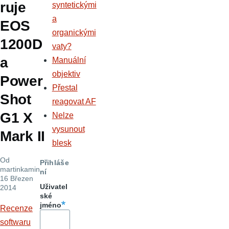
ruje
syntetickými
a
EOS
organickými
1200D
vaty?
a
Manuální
objektiv
Power
Přestal
Shot
reagovat AF
G1 X
Nelze
vysunout
Mark II
blesk
Od
Přihláše
martinkamin
,
ní
16 Březen
Uživatel
2014
ské
jméno
Recenze
softwaru