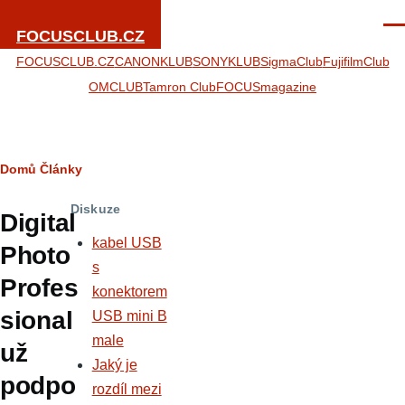
Přejít k hlavnímu obsahu
Men
FOCUSCLUB.CZ
FOCUSCLUB.CZ
CANONKLUB
SONYKLUB
SigmaClub
FujifilmClub
OMCLUB
Tamron Club
FOCUSmagazine
Drobečková
Domů
Články
navigace
Diskuze
Digital
kabel USB
Photo
s
Profes
konektorem
sional
USB mini B
male
už
Jaký je
podpo
rozdíl mezi