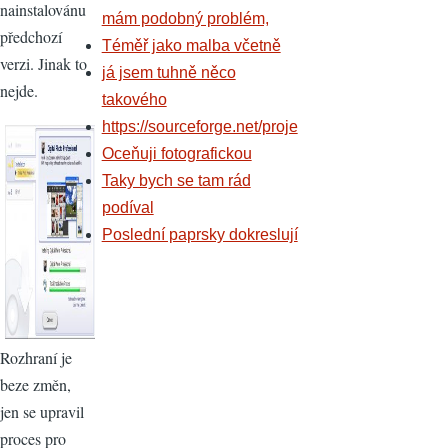
nainstalovánu
mám podobný problém,
předchozí
Téměř jako malba včetně
verzi. Jinak to
já jsem tuhně něco
nejde.
takového
https://sourceforge.net/proje
Oceňuji fotografickou
Taky bych se tam rád
podíval
Poslední paprsky dokreslují
Rozhraní je
beze změn,
jen se upravil
proces pro