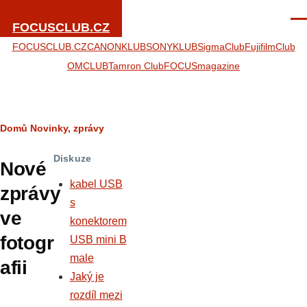
Přejít k hlavnímu obsahu
Men
FOCUSCLUB.CZ
FOCUSCLUB.CZ
CANONKLUB
SONYKLUB
SigmaClub
FujifilmClub
OMCLUB
Tamron Club
FOCUSmagazine
Drobečková
Domů
Novinky, zprávy
navigace
Diskuze
Nové
kabel USB
zprávy
s
ve
konektorem
fotogr
USB mini B
male
afii
Jaký je
rozdíl mezi