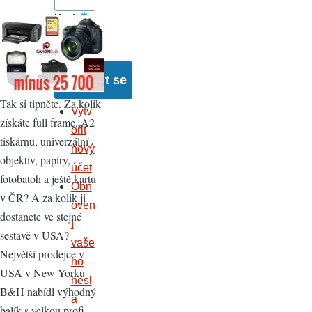
Heslo
Tak si tipněte. Za kolik
Vytv
získáte full frame, A2
ořit
tiskárnu, univerzální
nový
objektiv, papíry,
účet
fotobatoh a ještě kartu
Obn
v ČR? A za kolik ji
oven
dostanete ve stejné
í
sestavě v USA?
vaše
Největší prodejce v
ho
USA v New Yorku
hesl
B&H nabídl výhodný
a
balík s velkou profi