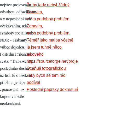
nejvíce projevenou
Že by tady nebyl žádný
odvahou, odhodláním
Zdravím,
a v neposlední řadě
mám podobný problém
očekáváním, zda
Zdravím,
symboly socialistické
mám podobný problém,
NDR - Trabanty -
Téměř jako malba včetně
vůbec dojedou.
já jsem tuhně něco
Poslední Přibáňova
takového
cesta: "Trabantem do
https://sourceforge.net/proje
posledního dechu" se
Oceňuji fotografickou
už liší. Je o lidském
Taky bych se tam rád
příběhu, je lépe
podíval
zpracovaná, a
Poslední paprsky dokreslují
kupodivu stále
neokoukaná.