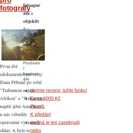
fotoapar
fotografy
átů
a
objektiv
ů
a
mnoho
dalších
výhod.
Posledn
První dvě
í
zdokumentované cesty
koment
áře
Dana Přibáně po světě
"Trabantem napříš
uprime receno, tuhle funkci
Afrikou" a "Trabantem
Cena 4000 Kč
napříč jižní Amerikou"
Pevná.
u nás vzbudily
K předání
oprávněně významný
možná je jen zaseknutý
ohlas. A bylo to
nebo