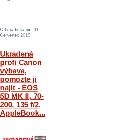
Od
martinkamin
, 11
Červenec 2015
Ukradená
profi Canon
výbava,
pomozte ji
najít - EOS
5D MK II, 70-
200, 135 f/2,
AppleBook...