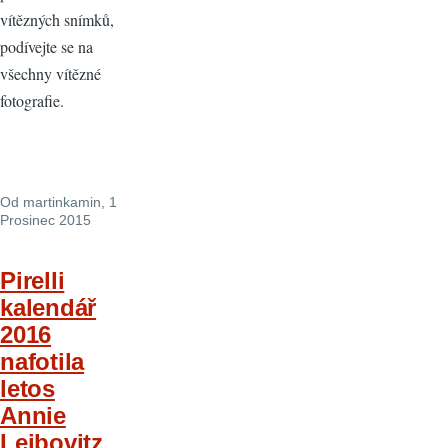
vítězných snímků,
podívejte se na
všechny vítězné
fotografie.
Od
martinkamin
, 1
Prosinec 2015
Pirelli
kalendář
2016
nafotila
letos
Annie
Leibovitz