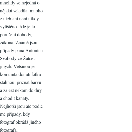
mnohdy se nejedná o
nějaká veledíla, mnoho
z nich ani není nikdy
vytištěno. Ale je to
porušení dohody,
zákona. Známé jsou
případy pana Antonína
Svobody ze Žatce a
jiných. Většinou je
komunita donutí fotku
stáhnou, přiznat barvu
a zalézt někam do díry
a chodit kanály.
Nejhorší jsou ale podle
mě případy, kdy
fotograf okrádá jiného
fotografa.