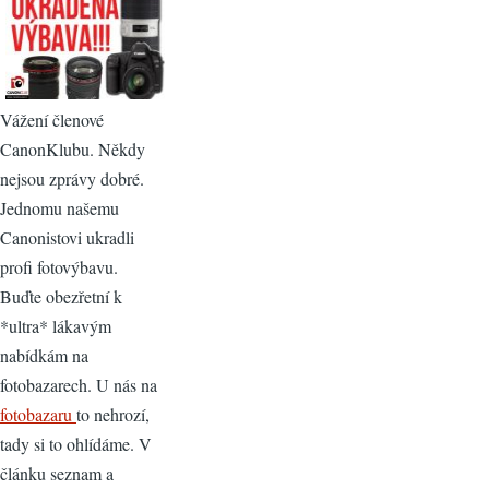
Vážení členové
CanonKlubu. Někdy
nejsou zprávy dobré.
Jednomu našemu
Canonistovi ukradli
profi fotovýbavu.
Buďte obezřetní k
*ultra* lákavým
nabídkám na
fotobazarech. U nás na
fotobazaru
to nehrozí,
tady si to ohlídáme. V
článku seznam a