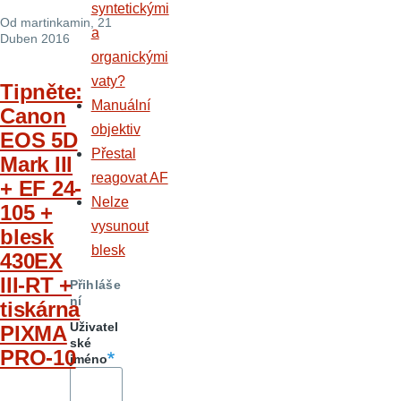
syntetickými
Od
martinkamin
, 21
a
Duben 2016
organickými
vaty?
Tipněte:
Manuální
Canon
objektiv
EOS 5D
Přestal
Mark III
reagovat AF
+ EF 24-
Nelze
105 +
vysunout
blesk
blesk
430EX
III-RT +
Přihláše
ní
tiskárna
Uživatel
PIXMA
ské
PRO-10
jméno