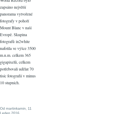
World Record bylo
zapsáno největší
panorama vytvořené
fotografy v pohoří
Mount Blanc v naší
Evropě. Skupina
fotografů in2white
nafotila ve výšce 3500
m.n.m. celkem 365
gigapixelů, celkem
potřebovali udělat 70
tisíc fotografií v minus
10 stupních.
Od
martinkamin
, 11
Leden 2016