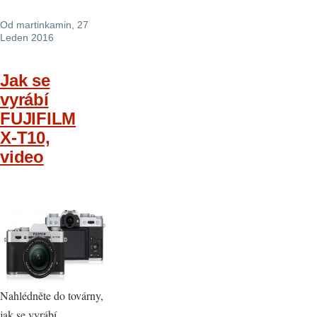
Od
martinkamin
, 27
Leden 2016
Jak se
vyrábí
FUJIFILM
X-T10,
video
Nahlédněte do továrny,
jak se vyrábí