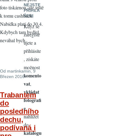
NEJSTE
foto tiskárnou, ale ještě
PŘIHLÁ
k tomu cashback.
ŠENI
Nabídka platí do 30.4.
Když se
Kdybych tam bydlel,
zaregistr
neváhal bych.
ujete a
přihlásíte
, získáte
možnost
Od
martinkamin
, 9
komento
Březen 2016
vat
,
vkládat
Trabantem
fotografi
do
e
,
posledního
nahlížet
dechu,
do
podívaná i
katalogu
pro