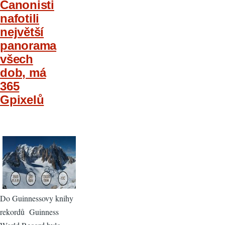
Canonisti
nafotili
největší
panorama
všech
dob, má
365
Gpixelů
Do Guinnessovy knihy
rekordů Guinness