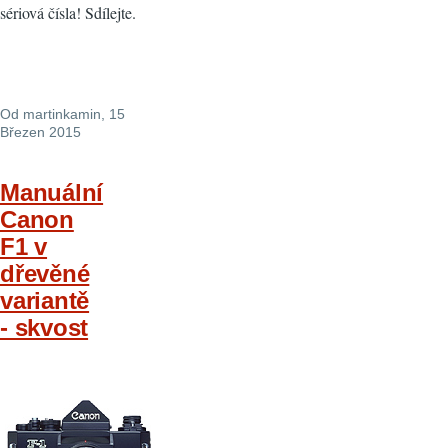
sériová čísla! Sdílejte.
Od
martinkamin
, 15
Březen 2015
Manuální
Canon
F1 v
dřevěné
variantě
- skvost