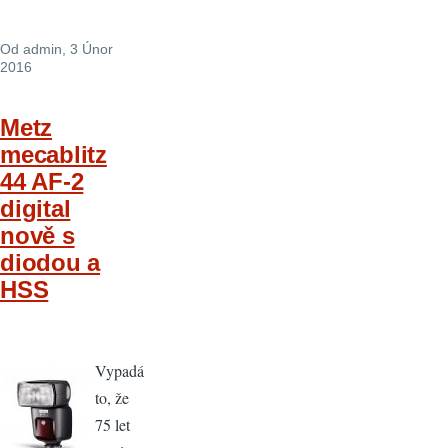
Od
admin
, 3 Únor
2016
Metz
mecablitz
44 AF-2
digital
nově s
diodou a
HSS
Vypadá
to, že
75 let