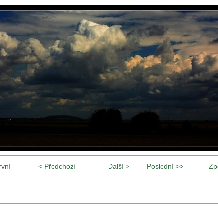
rvní
< Předchozí
Další >
Poslední >>
Zp