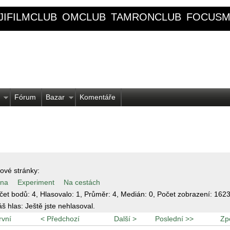
JIFILMCLUB
OMCLUB
TAMRONCLUB
FOCUSM
Fórum
Bazar
Komentáře
ové stránky:
ina
Experiment
Na cestách
čet bodů:
4
, Hlasovalo:
1
, Průměr:
4
, Medián:
0
, Počet zobrazení:
162
áš hlas:
Ještě jste nehlasoval.
rvní
< Předchozí
Další >
Poslední >>
Zp