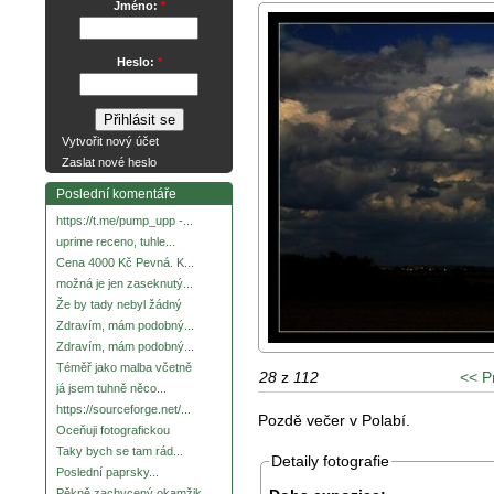
Jméno:
*
Heslo:
*
Vytvořit nový účet
Zaslat nové heslo
Poslední komentáře
https://t.me/pump_upp -...
uprime receno, tuhle...
Cena 4000 Kč Pevná. K...
možná je jen zaseknutý...
Že by tady nebyl žádný
Zdravím, mám podobný...
Zdravím, mám podobný...
Téměř jako malba včetně
28
z
112
<< P
já jsem tuhně něco...
https://sourceforge.net/...
Pozdě večer v Polabí.
Oceňuji fotografickou
Taky bych se tam rád...
Detaily fotografie
Poslední paprsky...
Pěkně zachycený okamžik.