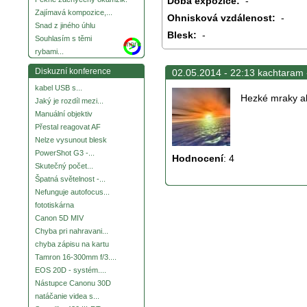
Doba expozice:
-
Zajímavá kompozice,...
Ohnisková vzdálenost:
-
Snad z jiného úhlu
Blesk:
-
Souhlasím s těmi
more
rybami...
Diskuzní konference
02.05.2014 - 22:13 kachtaram 
kabel USB s...
Hezké mraky al
Jaký je rozdíl mezi...
Manuální objektiv
Přestal reagovat AF
Nelze vysunout blesk
PowerShot G3 -...
Hodnocení
:
4
Skutečný počet...
Špatná světelnost -...
Nefunguje autofocus...
fototiskárna
Canon 5D MIV
Chyba pri nahravani...
chyba zápisu na kartu
Tamron 16-300mm f/3....
EOS 20D - systém....
Nástupce Canonu 30D
natáčanie videa s...