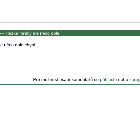
---
Hezké mraky ale něco dole
e něco dole chybí
Pro možnost psaní komentářů se
přihlašte
nebo
zareg