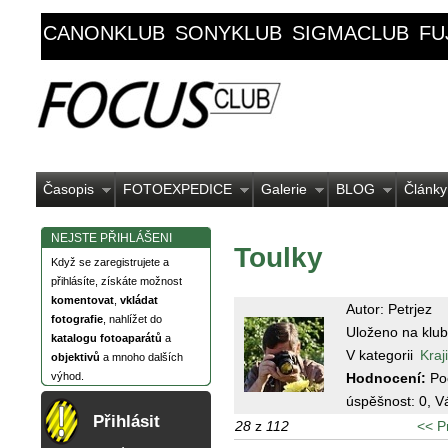
CANONKLUB
SONYKLUB
SIGMACLUB
FU
Časopis
FOTOEXPEDICE
Galerie
BLOG
Články
NEJSTE PŘIHLÁŠENI
Toulky
Když se zaregistrujete a
přihlásíte, získáte možnost
komentovat
,
vkládat
Autor: Petrjez
fotografie
, nahlížet do
Uloženo na klub
katalogu fotoaparátů
a
V kategorii
Kraj
objektivů
a mnoho dalších
Hodnocení:
Po
výhod.
úspěšnost:
0
, V
Přihlásit
28
z
112
<< P