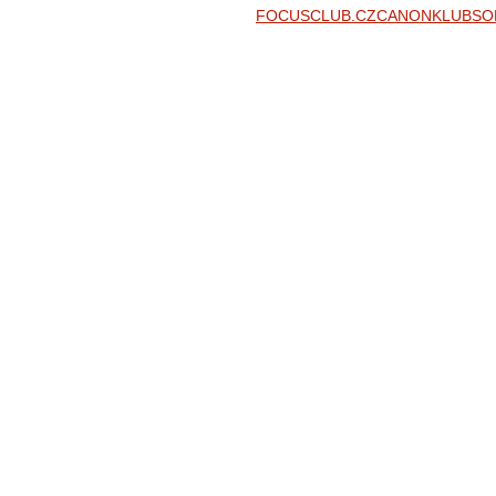
FOCUSCLUB.CZ
CANONKLUB
SO