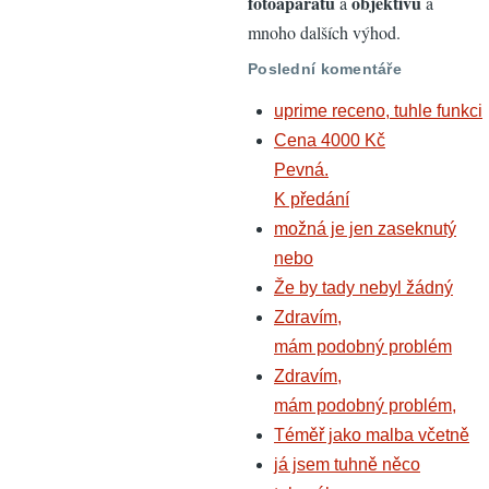
fotoaparátů
objektivů
a
a
mnoho dalších výhod.
Poslední komentáře
uprime receno, tuhle funkci
Cena 4000 Kč
Pevná.
K předání
možná je jen zaseknutý
nebo
Že by tady nebyl žádný
Zdravím,
mám podobný problém
Zdravím,
mám podobný problém,
Téměř jako malba včetně
já jsem tuhně něco