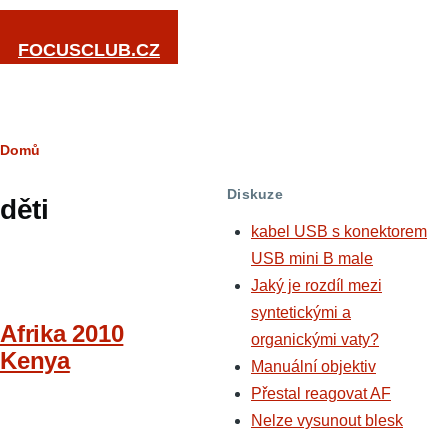
Přejít k hlavnímu obsahu
FOCUSCLUB.CZ
Drobečková
Domů
navigace
Diskuze
děti
kabel USB s konektorem
USB mini B male
Jaký je rozdíl mezi
syntetickými a
Afrika 2010
organickými vaty?
Kenya
Manuální objektiv
Přestal reagovat AF
Nelze vysunout blesk