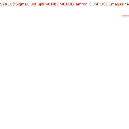
NYKLUB
SigmaClub
FujifilmClub
OMCLUB
Tamron Club
FOCUSmagazine
Men