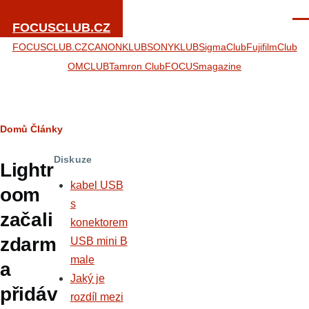
Přejít k hlavnímu obsahu
Men
FOCUSCLUB.CZ
FOCUSCLUB.CZ
CANONKLUB
SONYKLUB
SigmaClub
FujifilmClub
OMCLUB
Tamron Club
FOCUSmagazine
Drobečková
Domů
Články
navigace
Diskuze
Lightr
kabel USB
oom
s
začali
konektorem
zdarm
USB mini B
male
a
Jaký je
přidáv
rozdíl mezi