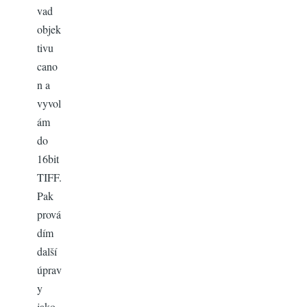
vad
objek
tivu
cano
n a
vyvol
ám
do
16bit
TIFF.
Pak
prová
dím
další
úprav
y
jako