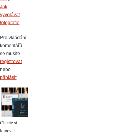
Jak
vyvolávat
fotografie
Pro vkládání
komentářů
se musíte
registrovat
nebo
přihlásit
Chcete si
kupovat