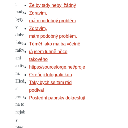
i
Že by tady nebyl žádný
body
Zdravím,
byly
mám podobný problém
v
Zdravím,
dobe
mám podobný problém,
fotog
Téměř jako malba včetně
rafov
já jsem tuhně něco
ani
takového
aktiv
https://sourceforge.net/proje
ni.
Oceňuji fotografickou
Hled
Taky bych se tam rád
al
podíval
jsem
Poslední paprsky dokreslují
na to
nejak
y
plugi