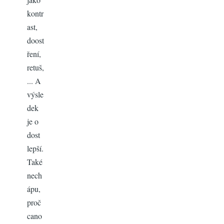
kontr
ast,
doost
ření,
retuš,
... A
výsle
dek
je o
dost
lepší.
Také
nech
ápu,
proč
cano