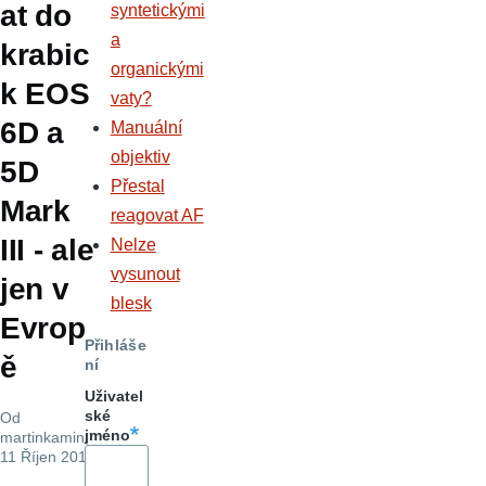
at do
syntetickými
a
krabic
organickými
k EOS
vaty?
6D a
Manuální
objektiv
5D
Přestal
Mark
reagovat AF
III - ale
Nelze
vysunout
jen v
blesk
Evrop
Přihláše
ě
ní
Uživatel
ské
Od
jméno
martinkamin
,
11 Říjen 2013