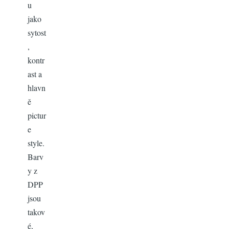
u
jako
sytost
,
kontr
ast a
hlavn
ě
pictur
e
style.
Barv
y z
DPP
jsou
takov
é,