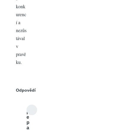
konk
urenc
í a
nezůs
tával
v
pravě
ku.
Odpovědí
p
e
p
a