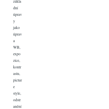
zákla
dní
úprav
y
jako
úprav
a
WB,
expo
zice,
kontr
astu,
pictur
e
style,
odstr
anění