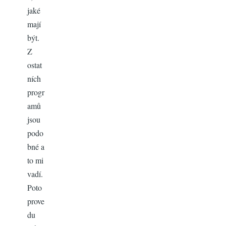
jaké
mají
být.
Z
ostat
ních
progr
amů
jsou
podo
bné a
to mi
vadí.
Poto
prove
du