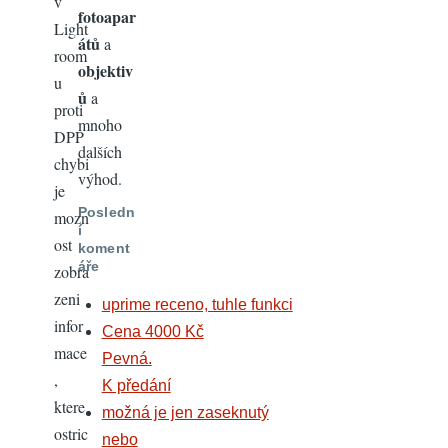
v
fotoapar
Light
átů
a
room
objektiv
u
ů
a
proti
mnoho
DPP
dalších
chybi
výhod.
je
Posledn
mozn
í
ost
koment
áře
zobra
zeni
uprime receno, tuhle funkci
infor
Cena 4000 Kč
mace
Pevná.
,
K předání
ktere
možná je jen zaseknutý
ostric
nebo