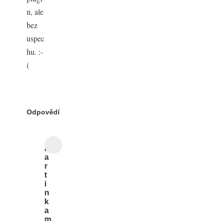
n, ale
bez
uspec
hu. :-
(
Odpovědí
m
a
r
t
i
n
k
a
m